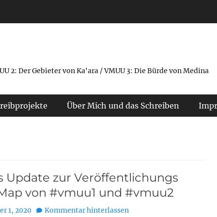
UU 2: Der Gebieter von Ka'ara / VMUU 3: Die Bürde von Medina
reibprojekte
Über Mich und das Schreiben
Imp
s Update zur Veröffentlichungs
Map von #vmuu1 und #vmuu2
r 1, 2020
Kommentar hinterlassen