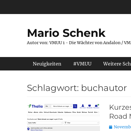
Zum
Inhalt
springen
Mario Schenk
Autor von: VMUU 1 - Die Wächter von Andalon / VM
Primäres Menü
Neuigkeiten
#VMUU
Weitere Sch
Schlagwort:
buchautor
Kurze
Road 
Posted
Novembe