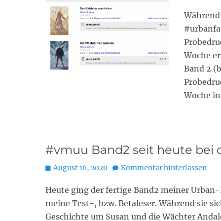
on
Während 
#urbanfa
Probedru
Woche err
Band 2 (b
Probedru
Woche in
#vmuu Band2 seit heute bei 
Posted
August 16, 2020
Kommentar hinterlassen
on
Heute ging der fertige Band2 meiner Urban-
meine Test-, bzw. Betaleser. Während sie si
Geschichte um Susan und die Wächter Andal