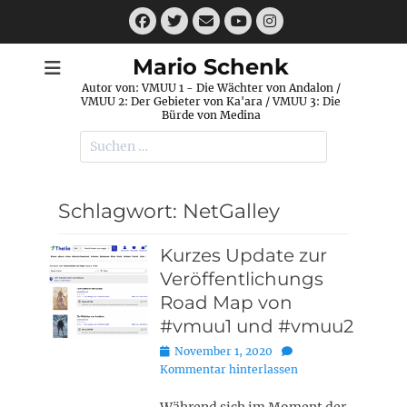
Zum
Facebook
Twitter
E-
Instagram
Inhalt
Mail
YouTube
springen
Mario Schenk
Autor von: VMUU 1 - Die Wächter von Andalon /
VMUU 2: Der Gebieter von Ka'ara / VMUU 3: Die
Bürde von Medina
Suchen
nach:
Schlagwort:
NetGalley
Kurzes Update zur
Veröffentlichungs
Road Map von
#vmuu1 und #vmuu2
Posted
November 1, 2020
on
Kommentar hinterlassen