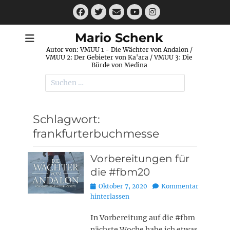
Zum
Facebook
Twitter
E-
Instagram
Inhalt
Mail
YouTube
springen
Mario Schenk
Autor von: VMUU 1 - Die Wächter von Andalon /
VMUU 2: Der Gebieter von Ka'ara / VMUU 3: Die
Bürde von Medina
Suchen
nach:
Schlagwort:
frankfurterbuchmesse
Vorbereitungen für
die #fbm20
Posted
Oktober 7, 2020
Kommentar
on
hinterlassen
In Vorbereitung auf die #fbm
nächste Woche habe ich etwas