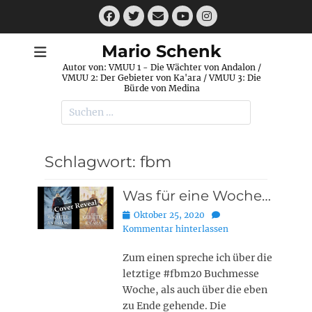
Zum
Facebook
Twitter
E-
Instagram
Inhalt
Mail
YouTube
springen
Mario Schenk
Autor von: VMUU 1 - Die Wächter von Andalon /
VMUU 2: Der Gebieter von Ka'ara / VMUU 3: Die
Bürde von Medina
Suchen
nach:
Schlagwort:
fbm
Was für eine Woche…
Posted
Oktober 25, 2020
on
Kommentar hinterlassen
Zum einen spreche ich über die
letztige #fbm20 Buchmesse
Woche, als auch über die eben
zu Ende gehende. Die