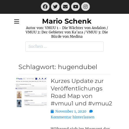
Zum
Facebook
Twitter
E-
Instagram
Inhalt
Mail
YouTube
springen
Mario Schenk
Autor von: VMUU 1 - Die Wächter von Andalon /
VMUU 2: Der Gebieter von Ka'ara / VMUU 3: Die
Bürde von Medina
Suchen
nach:
Schlagwort:
hugendubel
Kurzes Update zur
Veröffentlichungs
Road Map von
#vmuu1 und #vmuu2
Posted
November 1, 2020
on
Kommentar hinterlassen