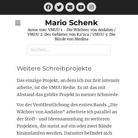
Zum
Facebook
Twitter
E-
Instagram
Inhalt
Mail
YouTube
springen
Mario Schenk
Autor von: VMUU 1 - Die Wächter von Andalon /
VMUU 2: Der Gebieter von Ka'ara / VMUU 3: Die
Bürde von Medina
Suchen
nach:
Weitere Schreibprojekte
Das einzige Projekt, an dem ich zur Zeit intensiv
arbeite, ist die VMUU Reihe. Es ist das mit
Abstand das größte Projekt in meiner Schmiede.
Vor der Veröffentlichung des ersten Bands „Die
Wächter von Andalon“ arbeitete ich parallel an
der Stoff- und Ideensammlung zu weiteren
Projekten, die meist auf ein oder zwei Bände
hinauslaufen werden. Darunter befindet sich