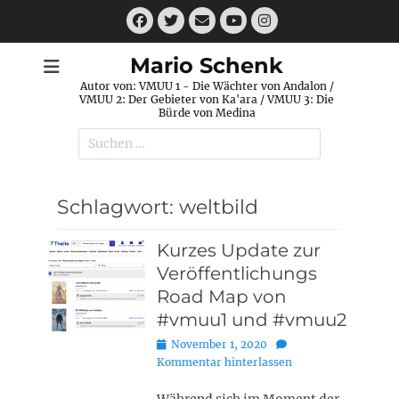
Zum
Facebook
Twitter
E-
Instagram
Inhalt
Mail
YouTube
springen
Mario Schenk
Autor von: VMUU 1 - Die Wächter von Andalon /
VMUU 2: Der Gebieter von Ka'ara / VMUU 3: Die
Bürde von Medina
Suchen
nach:
Schlagwort:
weltbild
Kurzes Update zur
Veröffentlichungs
Road Map von
#vmuu1 und #vmuu2
Posted
November 1, 2020
on
Kommentar hinterlassen