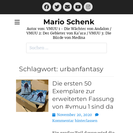
Zum
Facebook
Twitter
E-
Instagram
Inhalt
Mail
YouTube
springen
Mario Schenk
Autor von: VMUU 1 - Die Wächter von Andalon /
VMUU 2: Der Gebieter von Ka'ara / VMUU 3: Die
Bürde von Medina
Suchen
nach:
Schlagwort:
urbanfantasy
Die ersten 50
Exemplare zur
erweiterten Fassung
von #vmuu 1 sind da
Posted
November 20, 2020
on
Kommentar hinterlassen