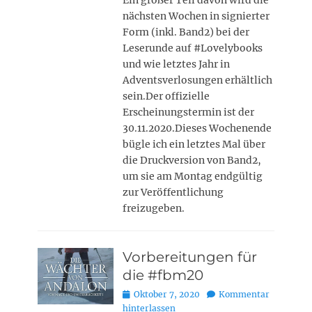
Ein großer Teil davon wird die
nächsten Wochen in signierter
Form (inkl. Band2) bei der
Leserunde auf #Lovelybooks
und wie letztes Jahr in
Adventsverlosungen erhältlich
sein.Der offizielle
Erscheinungstermin ist der
30.11.2020.Dieses Wochenende
bügle ich ein letztes Mal über
die Druckversion von Band2,
um sie am Montag endgültig
zur Veröffentlichung
freizugeben.
Vorbereitungen für
die #fbm20
Posted
Oktober 7, 2020
Kommentar
on
hinterlassen