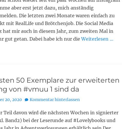
war schon wieder seit ein paar Wochen auf Instagram
mme aber erst jetzt dazu, mich anständig
melden. Die letzten zwei Monate waren einfach zu
kt mit RealLife und Brötchenjob. Die Social Media
 hat mir auch in diesem Jahr, zum zweiten Mal in
hr gut getan. Dabei habe ich nur die
Weiterlesen …
rsten 50 Exemplare zur erweiterten
ng von #vmuu 1 sind da
r 20, 2020
Kommentar hinterlassen
r Teil davon wird die nächsten Wochen in signierter
l. Band2) bei der Leserunde auf #Lovelybooks und
es Jahr in Adventsverlosungen erhältlich sein.Der