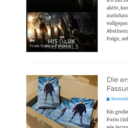
Ich bin z
aktiv, ko
zurückzu
vollgepac
Abstinenz
Folge, se
Die e
Fassu
Posted
Novembe
on
Ein große
Form (ink
wie letzt