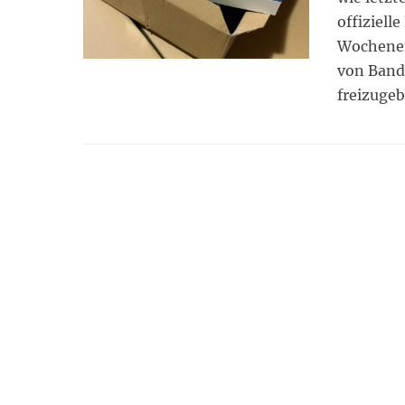
offiziell
Wochenend
von Band
freizugeb