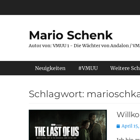
Zum
Inhalt
springen
Mario Schenk
Autor von: VMUU 1 - Die Wächter von Andalon / VM
Primäres Menü
Neuigkeiten
#VMUU
Weitere Sch
Schlagwort:
marioschk
Willk
Posted
April 15
on