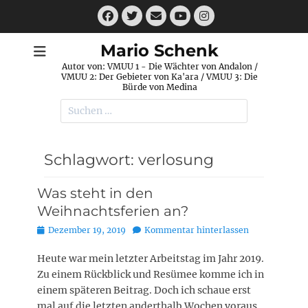
Zum
Facebook
Twitter
E-
Instagram
Inhalt
Mail
YouTube
springen
Mario Schenk
Autor von: VMUU 1 - Die Wächter von Andalon /
VMUU 2: Der Gebieter von Ka'ara / VMUU 3: Die
Bürde von Medina
Suchen
nach:
Schlagwort:
verlosung
Was steht in den
Weihnachtsferien an?
Posted
Dezember 19, 2019
Kommentar hinterlassen
on
Heute war mein letzter Arbeitstag im Jahr 2019.
Zu einem Rückblick und Resümee komme ich in
einem späteren Beitrag. Doch ich schaue erst
mal auf die letzten anderthalb Wochen voraus.