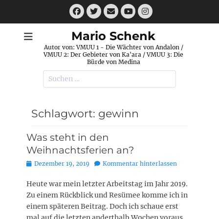
Zum
Facebook
Twitter
E-
Instagram
Inhalt
Mail
YouTube
springen
Mario Schenk
Autor von: VMUU 1 - Die Wächter von Andalon /
VMUU 2: Der Gebieter von Ka'ara / VMUU 3: Die
Bürde von Medina
Suchen
nach:
Schlagwort:
gewinn
Was steht in den
Weihnachtsferien an?
Posted
Dezember 19, 2019
Kommentar hinterlassen
on
Heute war mein letzter Arbeitstag im Jahr 2019.
Zu einem Rückblick und Resümee komme ich in
einem späteren Beitrag. Doch ich schaue erst
mal auf die letzten anderthalb Wochen voraus.