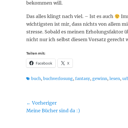
bekommen will.
Das alles klingt nach viel. – Ist es auch
Imm
wichtigsten ist mir, dass nichts von allem mi
stresse. Sobald es meinen Erholungsfaktor übe
nicht nur ich selbst diesem Vorsatz gerecht 
Teilen mit:
Facebook
X
Schlagworte
buch
,
buchverlosung
,
fantasy
,
gewinn
,
lesen
,
ur
Beitragsnavigation
← Vorheriger
Vorheriger
Meine Bücher sind da :)
Beitrag: