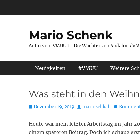
Zum
Inhalt
springen
Mario Schenk
Autor von: VMUU 1 - Die Wächter von Andalon / VM
Primäres Menü
Neuigkeiten
#VMUU
Weitere Sch
Was steht in den Weihn
Posted
Autor
Dezember 19, 2019
marioschkah
Kommenta
on
Heute war mein letzter Arbeitstag im Jahr 
einem späteren Beitrag. Doch ich schaue ers