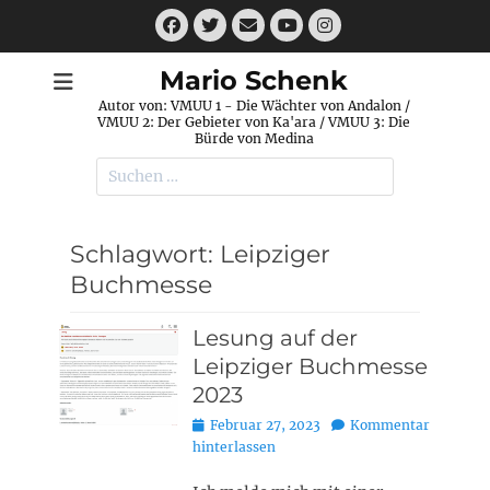
Zum
Facebook
Twitter
E-
Instagram
Inhalt
Mail
YouTube
springen
Mario Schenk
Autor von: VMUU 1 - Die Wächter von Andalon /
VMUU 2: Der Gebieter von Ka'ara / VMUU 3: Die
Bürde von Medina
Suchen
nach:
Schlagwort:
Leipziger
Buchmesse
Lesung auf der
Leipziger Buchmesse
2023
Posted
Februar 27, 2023
Kommentar
on
hinterlassen