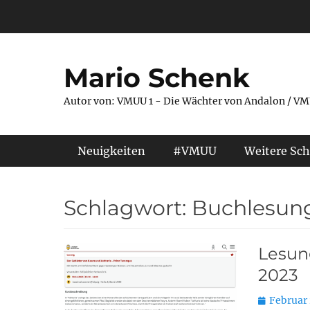
Zum
Inhalt
springen
Mario Schenk
Autor von: VMUU 1 - Die Wächter von Andalon / VM
Primäres Menü
Neuigkeiten
#VMUU
Weitere Sch
Schlagwort:
Buchlesun
Lesun
2023
Posted
Februar 