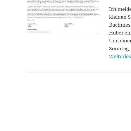
on
Ich melde
kleinen S
Buchmess
Huber ein
Und eine
Sonntag,
Weiterle