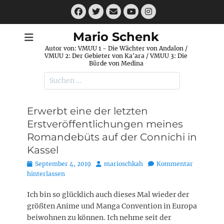
Zum
Facebook
Twitter
E-
Instagram
Inhalt
Mail
YouTube
springen
Mario Schenk
Autor von: VMUU 1 - Die Wächter von Andalon /
VMUU 2: Der Gebieter von Ka'ara / VMUU 3: Die
Bürde von Medina
Suchen
nach:
Erwerbt eine der letzten
Erstveröffentlichungen meines
Romandebüts auf der Connichi in
Kassel
Posted
Autor
September 4, 2019
marioschkah
Kommentar
on
hinterlassen
Ich bin so glücklich auch dieses Mal wieder der
größten Anime und Manga Convention in Europa
beiwohnen zu können. Ich nehme seit der