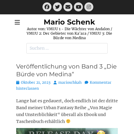
Zum
Facebook
Twitter
E-
Instagram
Inhalt
Mail
YouTube
springen
Mario Schenk
Autor von: VMUU 1 - Die Wächter von Andalon /
VMUU 2: Der Gebieter von Ka'ara / VMUU 3: Die
Bürde von Medina
Suchen
nach:
Veröffentlichung von Band 3 „Die
Bürde von Medina“
Posted
Autor
Oktober 21, 2023
marioschkah
Kommentar
on
hinterlassen
Lange hat es gedauert, doch endlich ist der dritte
Band meiner Urban Fantasy Reihe „Von Magie
und Unsterblichkeit“ überall als Ebook und
Taschenbuch erhältlich