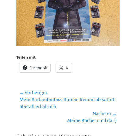
Teilen mit:
Facebook
X
Beitragsnavigation
← Vorheriger
Vorheriger
Mein #urbanfantasy Roman #vmuu ab sofort
Beitrag:
überall erhältlich
Nächster →
Nächster
Meine Bücher sind da :)
Beitrag: