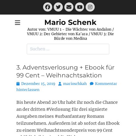
Zum
Facebook
Twitter
E-
Instagram
Inhalt
Mail
YouTube
springen
Mario Schenk
Autor von: VMUU 1 - Die Wächter von Andalon /
VMUU 2: Der Gebieter von Ka'ara / VMUU 3: Die
Bürde von Medina
Suchen
nach:
3. Adventsverlosung + Ebook für
99 Cent – Weihnachtsaktion
Posted
Autor
Dezember 15, 2019
marioschkah
Kommentar
on
hinterlassen
Bis heute Abend 20 Uhr habt ihr noch die Chance
an der dritten #Verlosung für drei signierte
Ausgaben meines #urbanfantasy Romans
teilzunehmen. Außerdem ist ab sofort das Ebook
zu einem Weihnachtssonderpreis von 99 Cent